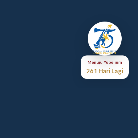
Menuju Yubelium
261 Hari Lagi