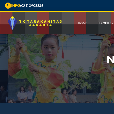
INFO
(021) 3908836
HOME
PROFILE
N