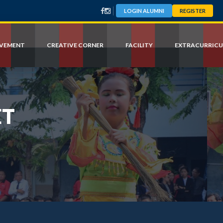
LOGIN ALUMNI
REGISTER
EVEMENT
CREATIVE CORNER
FACILITY
EXTRACURRICU
ET